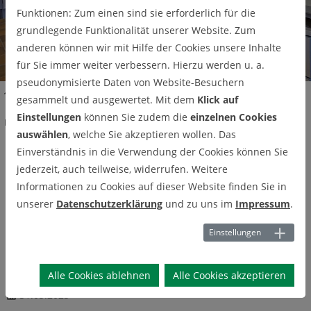
INSTITUT FÜR TECHNISCHE CHEMIE
INSTITUT FÜR TECHNISCHE CHEMIE
INSTITUT FÜR TECHNISCHE CHEMIE
Funktionen: Zum einen sind sie erforderlich für die
grundlegende Funktionalität unserer Website. Zum
Pa
anderen können wir mit Hilfe der Cookies unsere Inhalte
use
für Sie immer weiter verbessern. Hierzu werden u. a.
pseudonymisierte Daten von Website-Besuchern
Nachrichten
gesammelt und ausgewertet. Mit dem
Klick auf
Publikation zum Projekt &quot;Machine Learning in Chemical
Einstellungen
können Sie zudem die
einzelnen Cookies
Engineering&quot; wurde bei ChemRxiv veröffentlicht.
auswählen
, welche Sie akzeptieren wollen. Das
Einverständnis in die Verwendung der Cookies können Sie
Publikation zum Projekt
jederzeit, auch teilweise, widerrufen. Weitere
"Machine Learning in
Informationen zu Cookies auf dieser Website finden Sie in
unserer
Datenschutzerklärung
und zu uns im
Impressum
.
Chemical Engineering"
Einstellungen
wurde bei ChemRxiv
veröffentlicht.
Alle Cookies ablehnen
Alle Cookies akzeptieren
31.05.2023